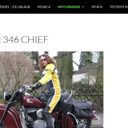
ERSES – Z.B. URLAUB
MONICA
MOTORRÄDER
SPUR N
TESTSEITE 
 346 CHIEF