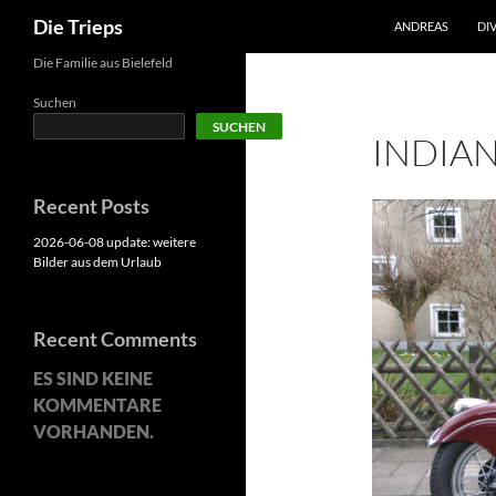
Suchen
Die Trieps
ANDREAS
DIV
Zum
Die Familie aus Bielefeld
Inhalt
Suchen
springen
SUCHEN
INDIAN
Recent Posts
2026-06-08 update: weitere
Bilder aus dem Urlaub
Recent Comments
ES SIND KEINE
KOMMENTARE
VORHANDEN.